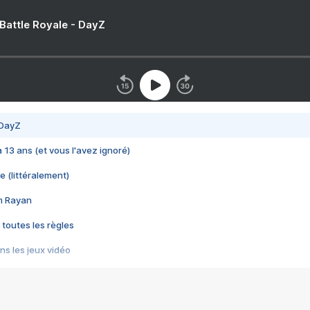
 Battle Royale - DayZ
 DayZ
 a 13 ans (et vous l'avez ignoré)
e (littéralement)
im Rayan
 toutes les règles
s les jeux vidéo
us choquant de Rockstar ? - Le scandale BULLY
e plus moche de Steam